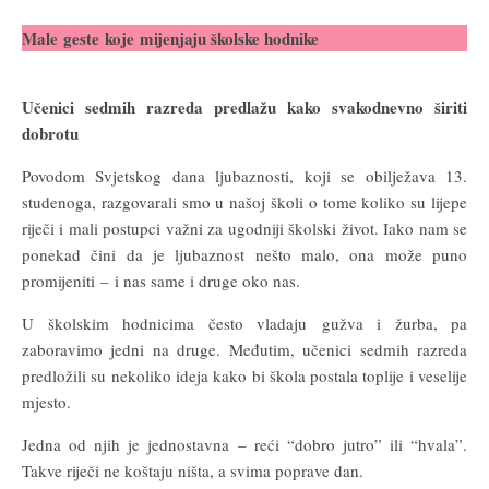
Male geste koje mijenjaju školske hodnike
Učenici sedmih razreda predlažu kako svakodnevno širiti
dobrotu
Povodom Svjetskog dana ljubaznosti, koji se obilježava 13.
studenoga, razgovarali smo u našoj školi o tome koliko su lijepe
riječi i mali postupci važni za ugodniji školski život. Iako nam se
ponekad čini da je ljubaznost nešto malo, ona može puno
promijeniti – i nas same i druge oko nas.
U školskim hodnicima često vladaju gužva i žurba, pa
zaboravimo jedni na druge. Međutim, učenici sedmih razreda
predložili su nekoliko ideja kako bi škola postala toplije i veselije
mjesto.
Jedna od njih je jednostavna – reći “dobro jutro” ili “hvala”.
Takve riječi ne koštaju ništa, a svima poprave dan.