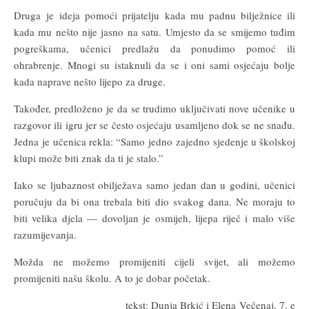
Druga je ideja pomoći prijatelju kada mu padnu bilježnice ili
kada mu nešto nije jasno na satu. Umjesto da se smijemo tuđim
pogreškama, učenici predlažu da ponudimo pomoć ili
ohrabrenje. Mnogi su istaknuli da se i oni sami osjećaju bolje
kada naprave nešto lijepo za druge.
Također, predloženo je da se trudimo uključivati nove učenike u
razgovor ili igru jer se često osjećaju usamljeno dok se ne snađu.
Jedna je učenica rekla: “Samo jedno zajedno sjedenje u školskoj
klupi može biti znak da ti je stalo.”
Iako se ljubaznost obilježava samo jedan dan u godini, učenici
poručuju da bi ona trebala biti dio svakog dana. Ne moraju to
biti velika djela — dovoljan je osmijeh, lijepa riječ i malo više
razumijevanja.
Možda ne možemo promijeniti cijeli svijet, ali možemo
promijeniti našu školu. A to je dobar početak.
tekst: Dunja Brkić i Elena Večenaj, 7. e