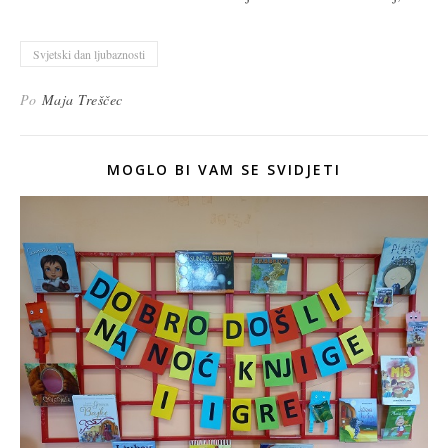
Svjetski dan ljubaznosti
Po
Maja Treščec
MOGLO BI VAM SE SVIDJETI