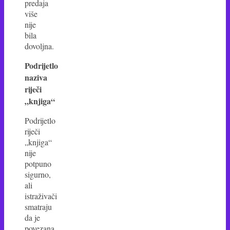
predaja
više
nije
bila
dovoljna.
Podrijetlo
naziva
riječi
„knjiga“
Podrijetlo
riječi
„knjiga“
nije
potpuno
sigurno,
ali
istraživači
smatraju
da je
povezana