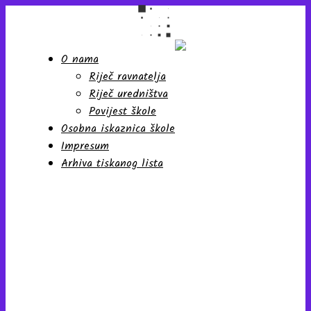
O nama
Riječ ravnatelja
Školski list učenika Osnovne
škole "Antun Nemčić
Riječ uredništva
Gostovinski" Koprivnica
Povijest škole
Osobna iskaznica škole
Impresum
Arhiva tiskanog lista