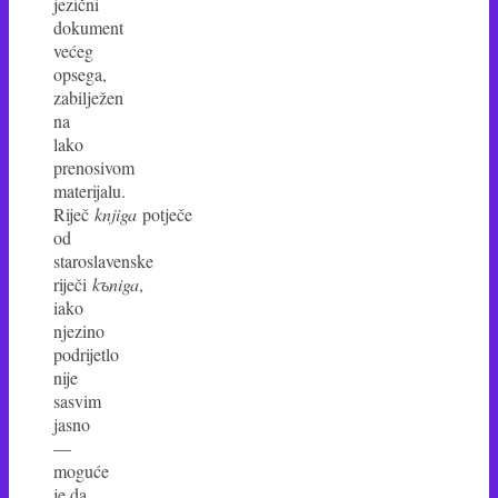
jezični
dokument
većeg
opsega,
zabilježen
na
lako
prenosivom
materijalu.
Riječ
knjiga
potječe
od
staroslavenske
riječi
kъniga
,
iako
njezino
podrijetlo
nije
sasvim
jasno
—
moguće
je da