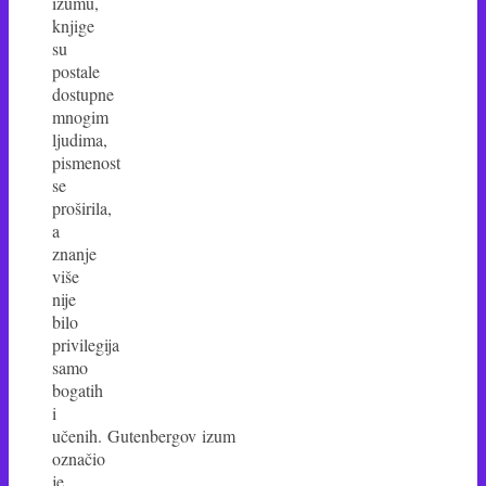
izumu,
knjige
su
postale
dostupne
mnogim
ljudima,
pismenost
se
proširila,
a
znanje
više
nije
bilo
privilegija
samo
bogatih
i
učenih. Gutenbergov izum
označio
je