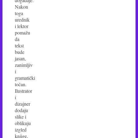
događaje.
Nakon
toga
urednik
i lektor
pomažu
da
tekst
bude
jasan,
zanimljiv
i
gramatički
točan.
Ilustrator
i
dizajner
dodaju
slike i
oblikuju
izgled
knjige,