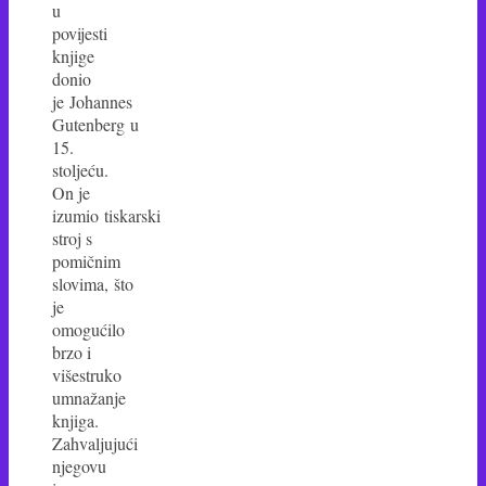
u
povijesti
knjige
donio
je Johannes
Gutenberg u
15.
stoljeću.
On je
izumio tiskarski
stroj s
pomičnim
slovima, što
je
omogućilo
brzo i
višestruko
umnažanje
knjiga.
Zahvaljujući
njegovu