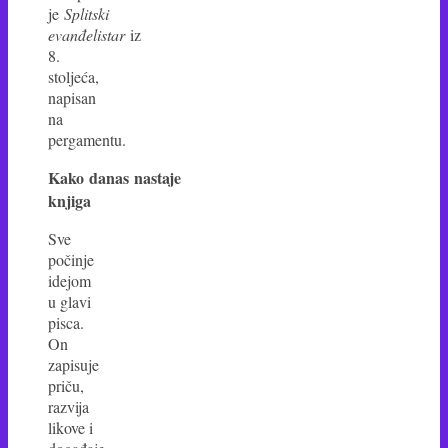
je
Splitski
evanđelistar
iz
8.
stoljeća,
napisan
na
pergamentu.
Kako danas nastaje
knjiga
Sve
počinje
idejom
u glavi
pisca.
On
zapisuje
priču,
razvija
likove i