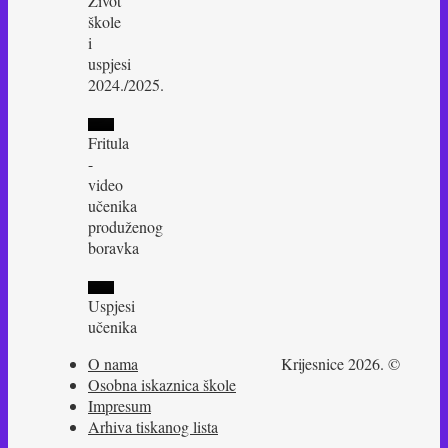
Život
škole
i
uspjesi
2024./2025.
Fritula
-
video
učenika
produženog
boravka
Uspjesi
učenika
O nama
Krijesnice 2026. ©
Osobna iskaznica škole
Impresum
Arhiva tiskanog lista