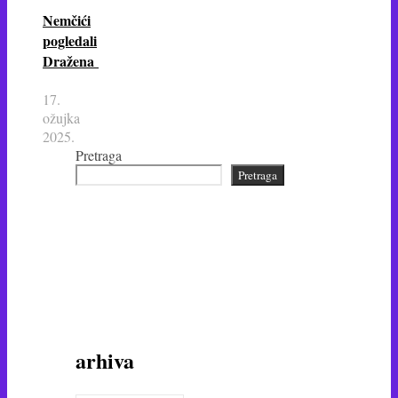
Nemčići
pogledali
Dražena
17.
ožujka
2025.
Pretraga
Pretraga
arhiva