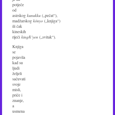
potječe
od
asirskog
kunukku
(„pečat“),
madžarskog
könyo
(„knjiga“)
ili čak
kineskih
riječi
king/k’yen
(„svitak“).
Knjiga
se
pojavila
kad su
ljudi
željeli
sačuvati
svoje
misli,
priče i
znanje,
a
usmena