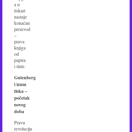
a u
tiskari
nastaje
konačan
proizvod
–
prava
knjiga
od
papira
i tinte.
Gutenberg
i izum
tiska –
početak
novog
doba
Pravu
revoluciju