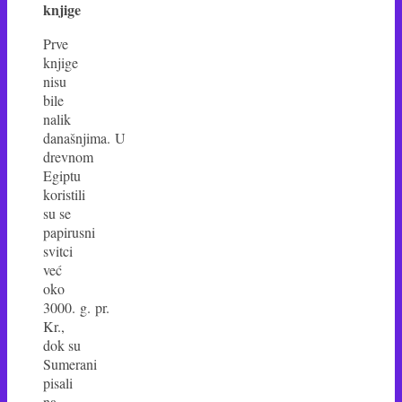
knjige
Prve
knjige
nisu
bile
nalik
današnjima. U
drevnom
Egiptu
koristili
su se
papirusni
svitci
već
oko
3000. g. pr.
Kr.,
dok su
Sumerani
pisali
na