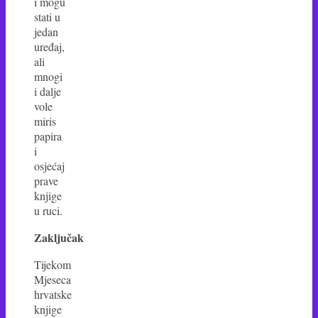
i mogu
stati u
jedan
uređaj,
ali
mnogi
i dalje
vole
miris
papira
i
osjećaj
prave
knjige
u ruci.
Zaključak
Tijekom
Mjeseca
hrvatske
knjige