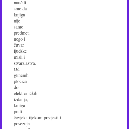
naučili
smo da
knjiga
nije
samo
predmet,
nego i
čuvar
ljudske
misli i
stvaralaštva.
Od
glinenih
pločica
do
elektroničkih
izdanja,
knjiga
prati
čovjeka tijekom povijesti i
povezuje