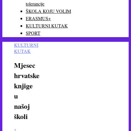
tolerancije
ŠKOLA KOJU VOLIM
ERASMUS+
KULTURNI KUTAK
SPORT
KULTURNI
KUTAK
Mjesec
hrvatske
knjige
u
našoj
školi
5.