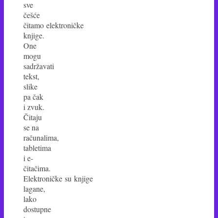
sve
češće
čitamo elektroničke
knjige.
One
mogu
sadržavati
tekst,
slike
pa čak
i zvuk.
Čitaju
se na
računalima,
tabletima
i e-
čitačima.
Elektroničke su knjige
lagane,
lako
dostupne