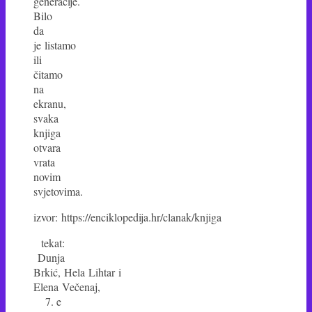
generacije.
Bilo
da
je listamo
ili
čitamo
na
ekranu,
svaka
knjiga
otvara
vrata
novim
svjetovima.
izvor: https://enciklopedija.hr/clanak/knjiga
tekat:
Dunja
Brkić, Hela Lihtar i
Elena Večenaj,
7. e