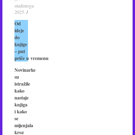
studenoga
2025.
/
Od
ideje
do
knjige
– put
priče u vremenu
Novinarke
su
istražile
kako
nastaje
knjiga
i kako
se
mijenjala
kroz