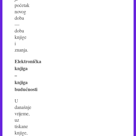
početak
novog
doba
—
doba
knjige
i
znanja.
Elektronička
knjiga
–
knjiga
budućnosti
U
današnje
vrijeme,
uz
tiskane
knjige,