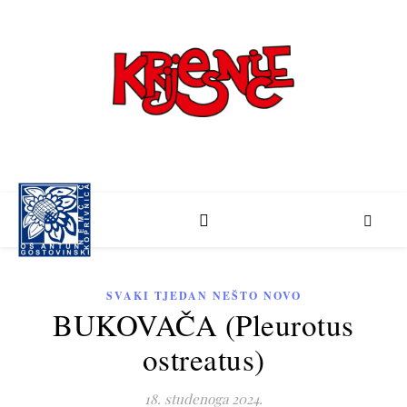
Školski list učenika Osnovne škole "Antun Nemčić Gostovinski" Koprivnica
SVAKI TJEDAN NEŠTO NOVO
BUKOVAČA (Pleurotus
ostreatus)
18. studenoga 2024.