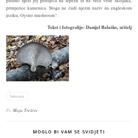
plodno tijelo joj podsjeća na lepezu ili na veće vrste školjaka,
primjerice kamenica. Stoga ne čudi njezin naziv na engleskom
jeziku, Oyster mushroom“.
Tekst i fotografije: Danijel Balaško, učitelj
bukovača
Po
Maja Treščec
MOGLO BI VAM SE SVIDJETI