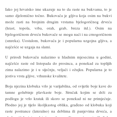
Iako joj hrvatsko ime ukazuje na to da raste na bukvama, to je
samo djelomično točno. Bukovača je gljiva koja osim na bukvi
može rasti na brojnim drugim vrstama bjelogoričnog drveća
(hrast, topola, vrba, orah, grab, breza itd.). Osim na
bjelogoričnom drveću bukovače se mogu naći i na crnogoričnom
(smreka). Uostalom, bukovača je i popularna uzgojna gljiva, a
najčešće se uzgaja na slami.
U prirodi bukovaču nalazimo u hladnim mjesecima u godini,
najčešće raste od listopada do prosinca, a ponekad za toplijih
zima nalazimo je i u siječnju, veljači i ožujku. Popularna je to
jestiva vrsta gljive, vrhunske kvalitete.
Boja njezina klobuka vrlo je varijabilna, od svijetle boje kave do
tamne golubinje plavkaste boje. Stručak kojim se drži za
podlogu je vrlo kratak ili skoro se ponekad ni ne primjećuje.
Plodno joj je tijelo školjkastog oblika, građeno od klobuka koji
raste postrance (lateralno) na deblima ili panjevima drveća, a