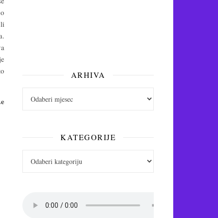
se
do
li
a.
va
je
to
ARHIVA
arhiva
.e
KATEGORIJE
Kategorije