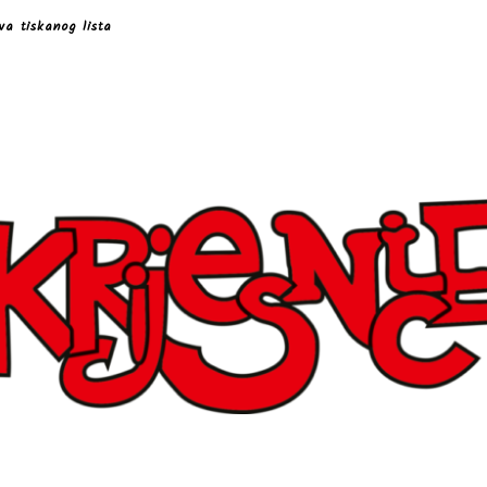
va tiskanog lista
ki list učenika Osnovne škole "Antun Nemčić Gostovinski" Kopr