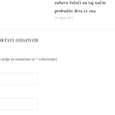
zabavu želeći na taj način
probuditi diva iz sna.
28. lipnja 2023.
OSTAVI ODGOVOR
 polja su označena sa
* (obavezno)