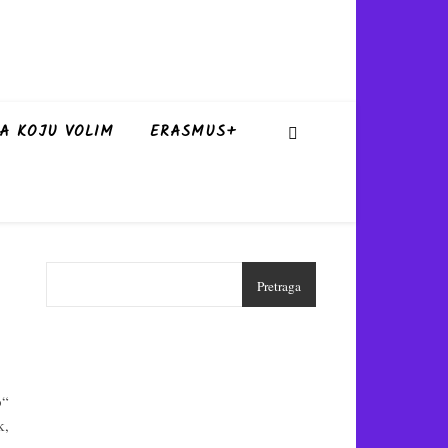
A KOJU VOLIM
ERASMUS+
Pretraga
o“
k,