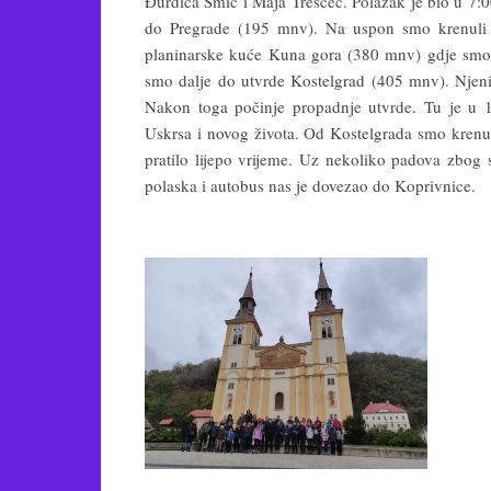
Đurđica Šmic i Maja Treščec. Polazak je bio u 7:0
do Pregrade (195 mnv). Na uspon smo krenuli o
planinarske kuće Kuna gora (380 mnv) gdje smo 
smo dalje do utvrde Kostelgrad (405 mnv). Njeni p
Nakon toga počinje propadnje utvrde. Tu je u 16.
Uskrsa i novog života. Od Kostelgrada smo kren
pratilo lijepo vrijeme. Uz nekoliko padova zbog 
polaska i autobus nas je dovezao do Koprivnice.