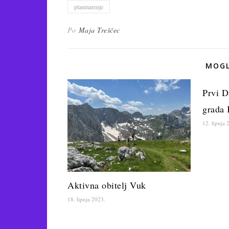
planinarenje
Po
Maja Treščec
MOGL
Prvi D
grada
12. lipnja 
Aktivna obitelj Vuk
18. lipnja 2023.