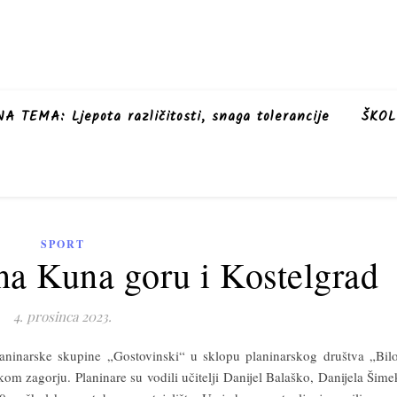
A TEMA: Ljepota različitosti, snaga tolerancije
ŠKOL
SPORT
 na Kuna goru i Kostelgrad
4. prosinca 2023.
planinarske skupine „Gostovinski“ u sklopu planinarskog društva „Bil
om zagorju. Planinare su vodili učitelji Danijel Balaško, Danijela Šime