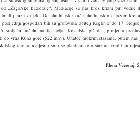
0 sa školskog autobusnog stajališta. Uz jedno zaustavljanje vozili smo 
d „Zagorske katedrale“. Markacije su nas kroz križni put vodile 
imali pauzu za jelo. Od planinarske kuće planinarskom stazom krenu
osljednji gospodari bili su grofovska obitelj Keglević do 17. Stoljeć
 stoljeću počela manifestacija „Kostelska pištola“, proljetna prosla
uli do vrha Kuna gore (522 mnv). Unatoč mokrim stazama, putem nas 
skliskog terena, uspješno smo se planinarskom stazom vratili na mjes
Elena Večenaj, 5