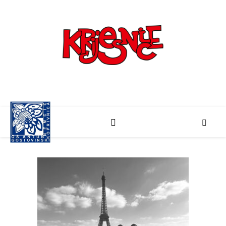
Školski list učenika Osnovne škole "Antun Nemčić Gostovinski" Koprivnica