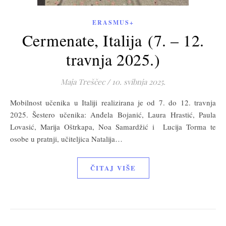
ERASMUS+
Cermenate, Italija (7. – 12.
travnja 2025.)
Maja Treščec
/
10. svibnja 2025.
Mobilnost učenika u Italiji realizirana je od 7. do 12. travnja
2025. Šestero učenika: Anđela Bojanić, Laura Hrastić, Paula
Lovasić, Marija Oštrkapa, Noa Samardžić i Lucija Torma te
osobe u pratnji, učiteljica Natalija…
ČITAJ VIŠE