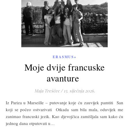
ERASMUS+
Moje dvije francuske
avanture
Maja Treščec
/
15. siječnja 2026.
Iz Pariza u Marseille – putovanje koje ću zauvijek pamtiti San
koji se počeo ostvarivati Otkada sam bila mala, oduvijek me
zanimao francuski jezik. Kao djevojčica zamišljala sam kako ću
jednog dana otputovati u…