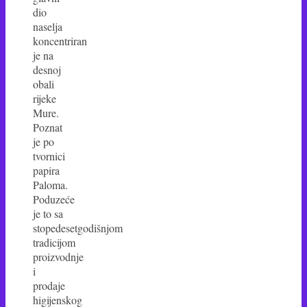
dio
naselja
koncentriran
je na
desnoj
obali
rijeke
Mure.
Poznat
je po
tvornici
papira
Paloma.
Poduzeće
je to sa
stopedesetgodišnjom
tradicijom
proizvodnje
i
prodaje
higijenskog