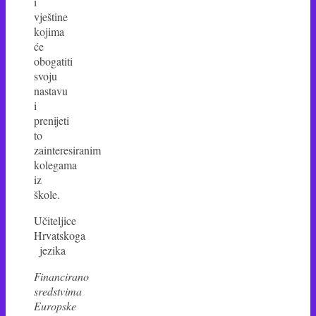
i
vještine
kojima
će
obogatiti
svoju
nastavu
i
prenijeti
to
zainteresiranim
kolegama
iz
škole.
Učiteljice
Hrvatskoga
jezika
Financirano
sredstvima
Europske