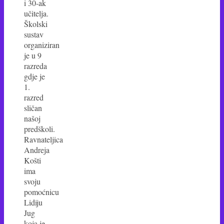
i 30-ak
učitelja.
Školski
sustav
organiziran
je u 9
razreda
gdje je
1.
razred
sličan
našoj
predškoli.
Ravnateljica
Andreja
Košti
ima
svoju
pomoćnicu
Lidiju
Jug
koja je