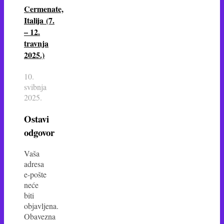
Cermenate,
Italija (7.
– 12.
travnja
2025.)
10.
svibnja
2025.
Ostavi
odgovor
Vaša
adresa
e-pošte
neće
biti
objavljena.
Obavezna