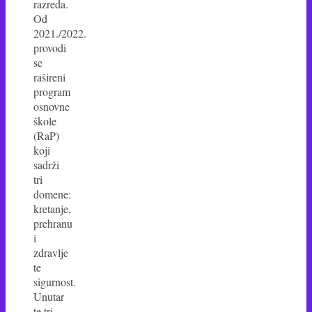
razreda.
Od
2021./2022.
provodi
se
rašireni
program
osnovne
škole
(RaP)
koji
sadrži
tri
domene:
kretanje,
prehranu
i
zdravlje
te
sigurnost.
Unutar
te tri