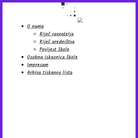
O nama
Riječ ravnatelja
Školski list učenika Osnovne
škole "Antun Nemčić
Riječ uredništva
Gostovinski" Koprivnica
Povijest škole
Osobna iskaznica škole
Impresum
Arhiva tiskanog lista