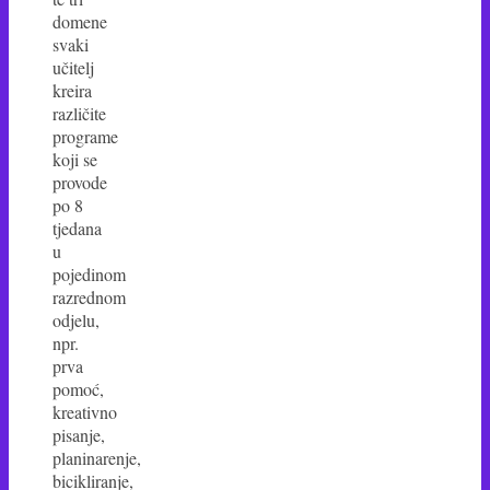
domene
svaki
učitelj
kreira
različite
programe
koji se
provode
po 8
tjedana
u
pojedinom
razrednom
odjelu,
npr.
prva
pomoć,
kreativno
pisanje,
planinarenje,
bicikliranje,