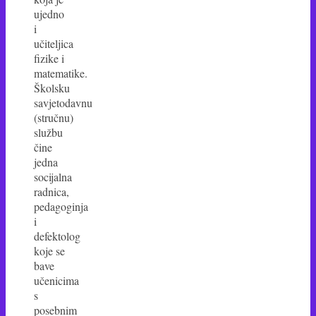
ujedno
i
učiteljica
fizike i
matematike.
Školsku
savjetodavnu
(stručnu)
službu
čine
jedna
socijalna
radnica,
pedagoginja
i
defektolog
koje se
bave
učenicima
s
posebnim