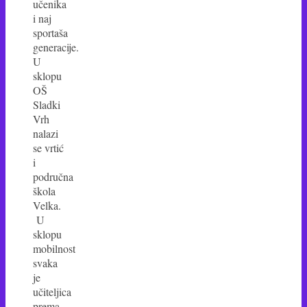
učenika
i naj
sportaša
generacije.
U
sklopu
OŠ
Sladki
Vrh
nalazi
se vrtić
i
područna
škola
Velka.
U
sklopu
mobilnost
svaka
je
učiteljica
prema