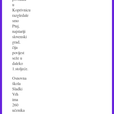
u
Koprivnicu
razgledale
smo
Ptuj,
najstariji
slovenski
grad,
čija
povijest
seže u
daleko
1.stoljeće.
Osnovna
škola
Sladki
Vrh
ima
260
učenika