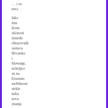
… i za
nas).
Iako
ima
dosta
sličnosti
između
obrazovnih
sustava
Hrvatske
i
Slovenije,
učiteljice
su na
Erasmus
mobilnosti
stekle
neka
nova
znanja