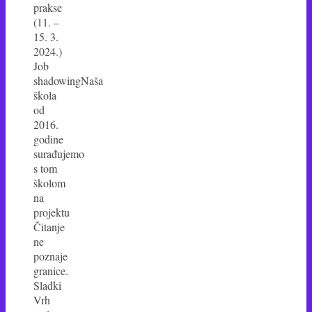
prakse
(11. –
15. 3.
2024.)
Job
shadowingNaša
škola
od
2016.
godine
surađujemo
s tom
školom
na
projektu
Čitanje
ne
poznaje
granice.
Sladki
Vrh