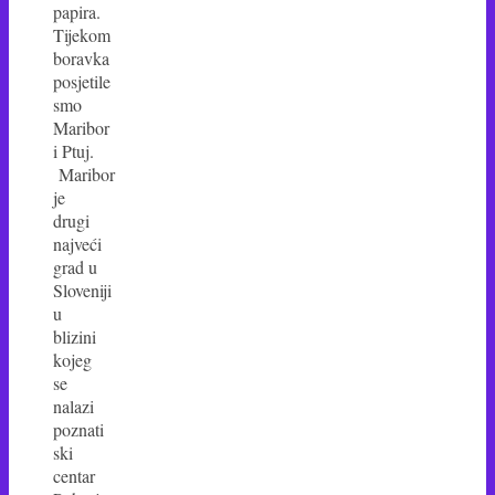
papira.
Tijekom
boravka
posjetile
smo
Maribor
i Ptuj.
Maribor
je
drugi
najveći
grad u
Sloveniji
u
blizini
kojeg
se
nalazi
poznati
ski
centar