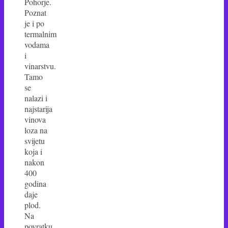
Pohorje.
Poznat
je i po
termalnim
vodama
i
vinarstvu.
Tamo
se
nalazi i
najstarija
vinova
loza na
svijetu
koja i
nakon
400
godina
daje
plod.
Na
povratku