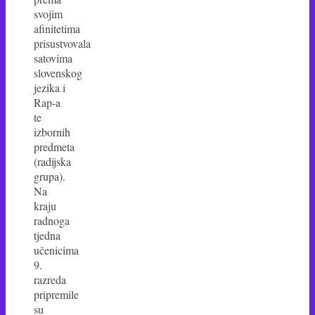
svojim
afinitetima
prisustvovala
satovima
slovenskog
jezika i
Rap-a
te
izbornih
predmeta
(radijska
grupa).
Na
kraju
radnoga
tjedna
učenicima
9.
razreda
pripremile
su