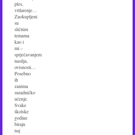
ples,
vrtlarenje…
Zaokupljeni
su
sličnim
temama
kao i
mi –
sprječavanjem
nasilja,
ovisnosti…
Posebno
ih
zanima
suradničko
učenje.
Svake
školske
godine
biraju
naj