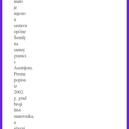
malo
je
mjesto
u
sastavu
općine
Šentilj
na
samoj
granici
s
Austrijom.
Prema
popisu
iz
2002.
g. grad
broji
864
stanovnika,
a
glavni