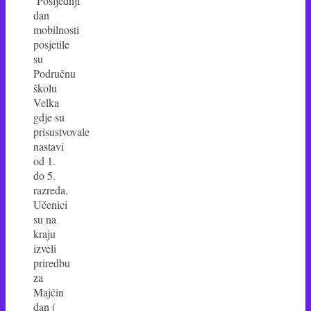
Posljednji
dan
mobilnosti
posjetile
su
Područnu
školu
Velka
gdje su
prisustvovale
nastavi
od 1.
do 5.
razreda.
Učenici
su na
kraju
izveli
priredbu
za
Majčin
dan (