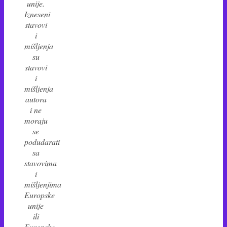
unije.
Izneseni
stavovi
i
mišljenja
su
stavovi
i
mišljenja
autora
i ne
moraju
se
podudarati
sa
stavovima
i
mišljenjima
Europske
unije
ili
Europske