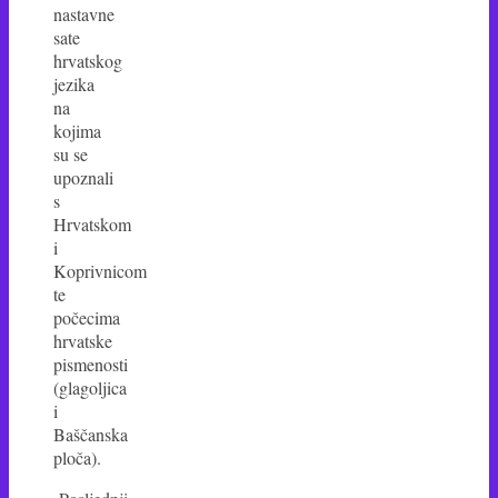
nastavne
sate
hrvatskog
jezika
na
kojima
su se
upoznali
s
Hrvatskom
i
Koprivnicom
te
počecima
hrvatske
pismenosti
(glagoljica
i
Baščanska
ploča).