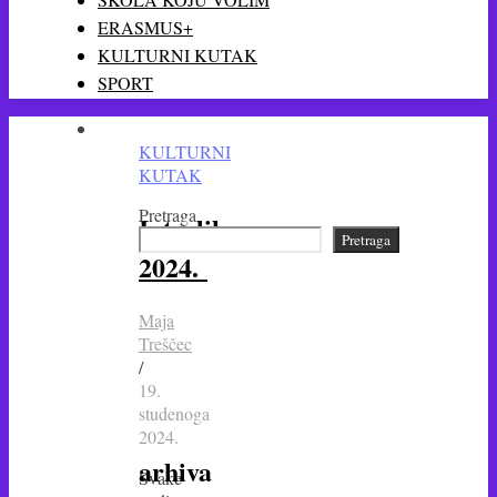
ERASMUS+
KULTURNI KUTAK
SPORT
KULTURNI
KUTAK
Pretraga
Interliber
Pretraga
2024.
Maja
Treščec
/
19.
studenoga
2024.
arhiva
Svake