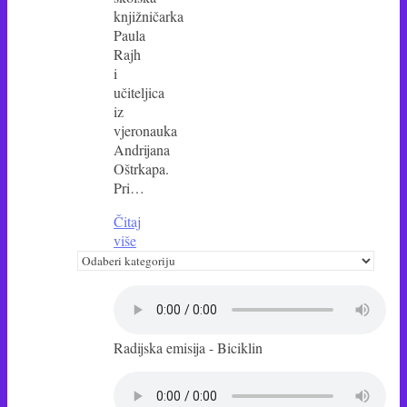
knjižničarka
Paula
Rajh
i
učiteljica
iz
vjeronauka
Andrijana
Oštrkapa.
Pri…
Čitaj
više
Kategorije
Radijska emisija - Biciklin