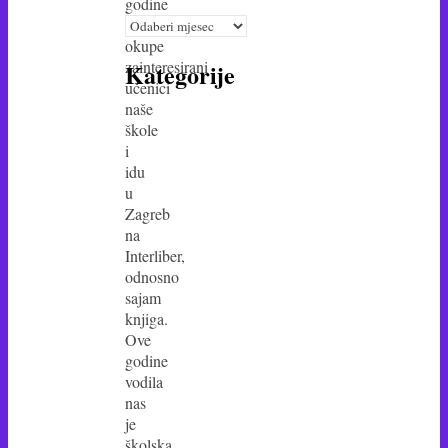
godine
arhiva
se
okupe
zainteresirani
Kategorije
učenici
naše
škole
i
idu
u
Zagreb
na
Interliber,
odnosno
sajam
knjiga.
Ove
godine
vodila
nas
je
školska