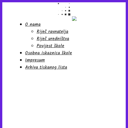
O nama
Riječ ravnatelja
Školski list učenika Osnovne
škole "Antun Nemčić
Riječ uredništva
Gostovinski" Koprivnica
Povijest škole
Osobna iskaznica škole
Impresum
Arhiva tiskanog lista