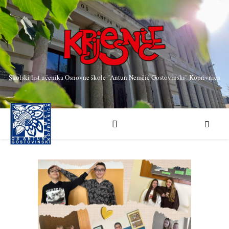
Školski list učenika Osnovne škole "Antun Nemčić Gostovinski" Koprivnica