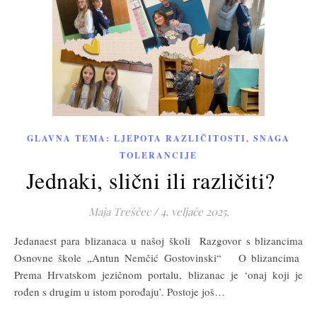
GLAVNA TEMA: LJEPOTA RAZLIČITOSTI, SNAGA
TOLERANCIJE
Jednaki, slični ili različiti?
Maja Treščec
/
4. veljače 2025.
Jedanaest para blizanaca u našoj školi Razgovor s blizancima
Osnovne škole „Antun Nemčić Gostovinski“ O blizancima
Prema Hrvatskom jezičnom portalu, blizanac je ‘onaj koji je
rođen s drugim u istom porođaju’. Postoje još…