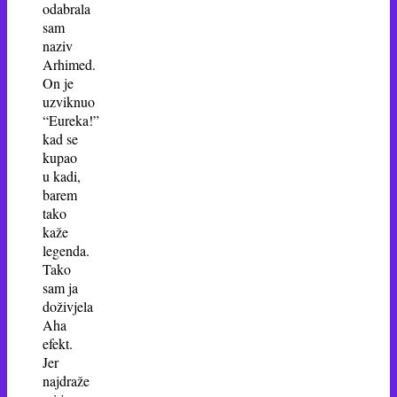
odabrala
sam
naziv
Arhimed.
On je
uzviknuo
“Eureka!”
kad se
kupao
u kadi,
barem
tako
kaže
legenda.
Tako
sam ja
doživjela
Aha
efekt.
Jer
najdraže