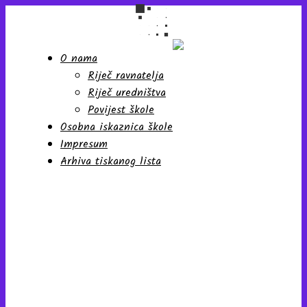
O nama
Riječ ravnatelja
Školski list učenika Osnovne
škole "Antun Nemčić
Riječ uredništva
Gostovinski" Koprivnica
Povijest škole
Osobna iskaznica škole
Impresum
Arhiva tiskanog lista