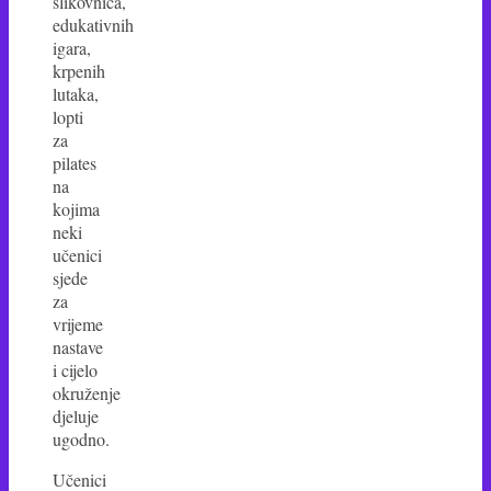
slikovnica,
edukativnih
igara,
krpenih
lutaka,
lopti
za
pilates
na
kojima
neki
učenici
sjede
za
vrijeme
nastave
i cijelo
okruženje
djeluje
ugodno.
Učenici