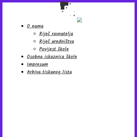
O nama
Riječ ravnatelja
Školski list učenika Osnovne
škole "Antun Nemčić
Riječ uredništva
Gostovinski" Koprivnica
Povijest škole
Osobna iskaznica škole
Impresum
Arhiva tiskanog lista