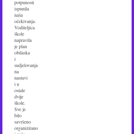
potpunosti
ispunila
naša
očekivanja.
Voditeljica
škole
napravila
je plan
obilaska
i
sudjelovanja
na
nastavi
i u
ostale
dvije
škole.
Sve je
bilo
savršeno
organizirano