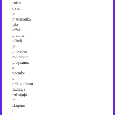
ističu
da im
je
matematika
jako
težak
predmet,
učitelj
je
posvećen
redovnom
programu,
a
učenike
s
prilagodbom
sadržaja
izdvajaju
iz
skupine
i ti