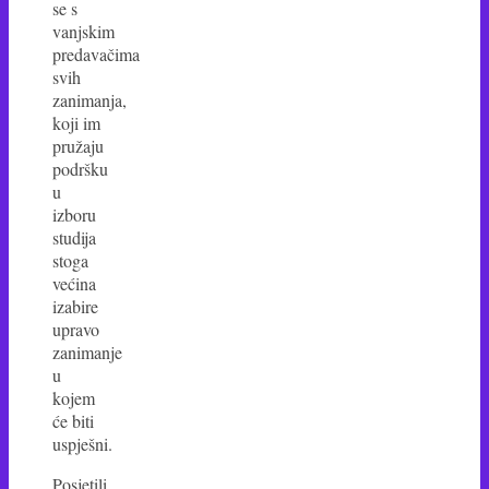
se s
vanjskim
predavačima
svih
zanimanja,
koji im
pružaju
podršku
u
izboru
studija
stoga
većina
izabire
upravo
zanimanje
u
kojem
će biti
uspješni.
Posjetili