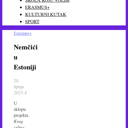
ERASMUS+
KULTURNI KUTAK
SPORT
Erasmus+
Nemčići
u
Estoniji
20.
lipnja
2023.
/
U
sklopu
projekta
Krug
vrlina