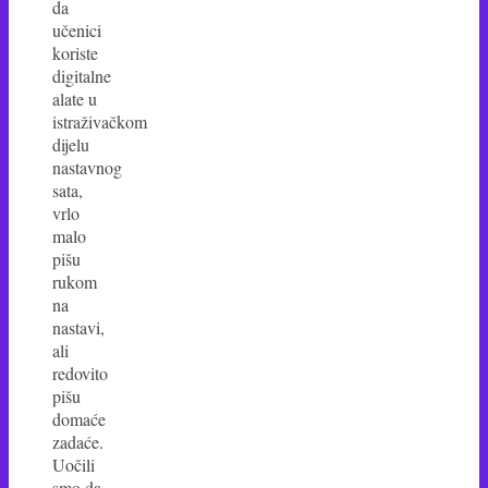
da
učenici
koriste
digitalne
alate u
istraživačkom
dijelu
nastavnog
sata,
vrlo
malo
pišu
rukom
na
nastavi,
ali
redovito
pišu
domaće
zadaće.
Uočili
smo da