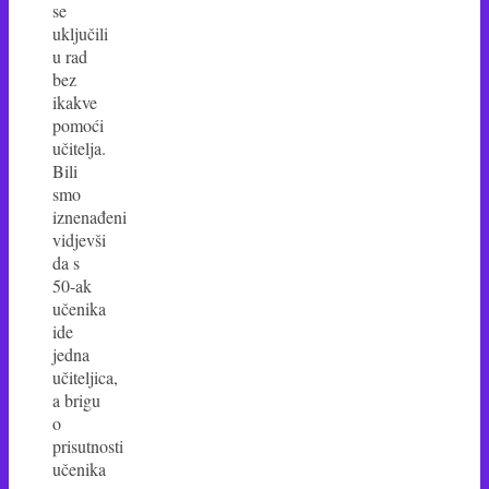
se
uključili
u rad
bez
ikakve
pomoći
učitelja.
Bili
smo
iznenađeni
vidjevši
da s
50-ak
učenika
ide
jedna
učiteljica,
a brigu
o
prisutnosti
učenika