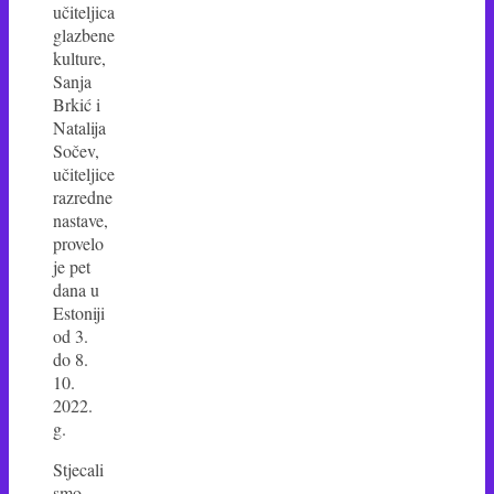
učiteljica
glazbene
kulture,
Sanja
Brkić i
Natalija
Sočev,
učiteljice
razredne
nastave,
provelo
je pet
dana u
Estoniji
od 3.
do 8.
10.
2022.
g.
Stjecali
smo