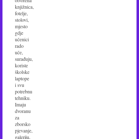
otvorena
knjižnica,
fotelje,
stolovi,
mjesto
gdje
učenici
rado
uče,
surađuju,
koriste
školske
laptope
i svu
potrebnu
tehniku.
Imaju
dvoranu
za
zborsko
pjevanje,
galeriju,