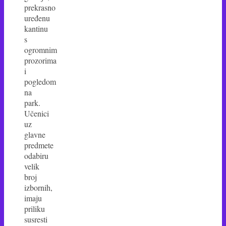
prekrasno
uređenu
kantinu
s
ogromnim
prozorima
i
pogledom
na
park.
Učenici
uz
glavne
predmete
odabiru
velik
broj
izbornih,
imaju
priliku
susresti