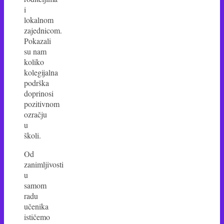
i
lokalnom
zajednicom.
Pokazali
su nam
koliko
kolegijalna
podrška
doprinosi
pozitivnom
ozračju
u
školi.
Od
zanimljivosti
u
samom
radu
učenika
ističemo