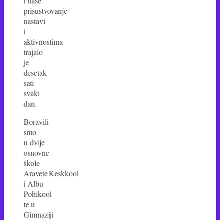
i naše
prisustvovanje
nastavi
i
aktivnostima
trajalo
je
desetak
sati
svaki
dan.
Boravili
smo
u dvije
osnovne
škole
Aravete Keskkool
i Albu
Pohikool
te u
Gimnaziji