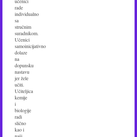
učenici
rade
individualno
sa
stručnim
suradnikom.
Učenici
samoinicijativno
dolaze
na
dopunsku
nastavu
jer žele
učiti.
Učiteljica
kemije
i
biologije
radi
slično
kao i
naši