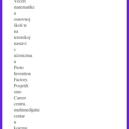
Večeri
matematike
u
osnovnoj
školi te
na
terenskoj
nastavi
s
učenicima
u
Proto
Invention
Factory.
Posjetili
smo
Career
centru,
multimedijalni
centar
u
kojemu