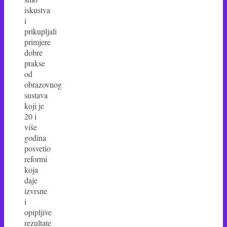
iskustva
i
prikupljali
primjere
dobre
prakse
od
obrazovnog
sustava
koji je
20 i
više
godina
posvetio
reformi
koja
daje
izvrsne
i
opipljive
rezultate