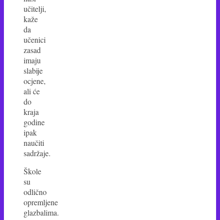
učitelji,
kaže
da
učenici
zasad
imaju
slabije
ocjene,
ali će
do
kraja
godine
ipak
naučiti
sadržaje.
Škole
su
odlično
opremljene
glazbalima.