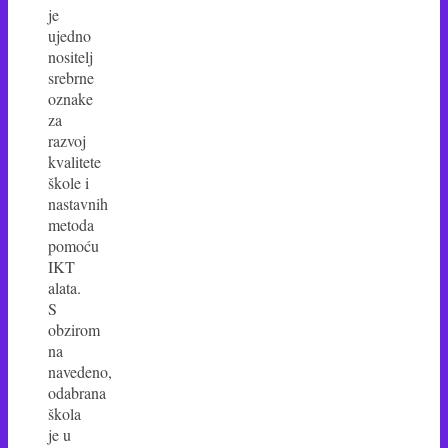
je
ujedno
nositelj
srebrne
oznake
za
razvoj
kvalitete
škole i
nastavnih
metoda
pomoću
IKT
alata.
S
obzirom
na
navedeno,
odabrana
škola
je u