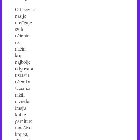
Oduševilo
nas je
uređenje
svih
učionica
na
način
koji
najbolje
odgovara
uzrastu
učenika.
Učenici
nižih
razreda
imaju
kutne
garniture,
mnoštvo
knjiga,