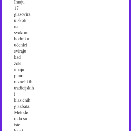
Imaju
17
glasovira
u školi
na
svakom
hodniku,
učenici
sviraju
kad
žele,
imaju
puno
raznolikih
tradicijskih
i
klasičnih
glazbala.
Metode
rada su
iste
kao i