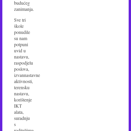
budućeg
zanimanja.
Sve tri
škole
ponudile
su nam
potpuni
uvid u
nastavu,
raspodjelu
poslova,
izvannastavne
aktivnosti,
terensku
nastavu,
korištenje
IKT
alata,
suradnju
s
roditeljima