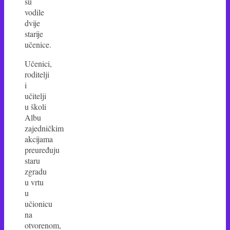
su
vodile
dvije
starije
učenice.
Učenici,
roditelji
i
učitelji
u školi
Albu
zajedničkim
akcijama
preuređuju
staru
zgradu
u vrtu
u
učionicu
na
otvorenom,