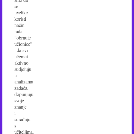
se
uvelike
koristi
način
rada
“obrnute
učionice”
i da svi
učenici
aktivno
sudjeluju
u
analizama
zadaća,
dopunjuju
svoje
znanje
i
surađuju
s
učiteljima.